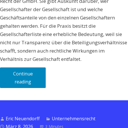
Recht der GmbH. Sie gibt Auskunft darüber, wer
Gesellschafter der Gesellschaft ist und welche
Geschäftsanteile von den einzelnen Gesellschaftern
gehalten werden. Für die Praxis besitzt die
Gesellschafterliste eine erhebliche Bedeutung, weil sie
nicht nur Transparenz über die Beteiligungsverhältnisse
schafft, sondern auch rechtliche Wirkungen im
Verhältnis zur Gesellschaft entfaltet.
Continue
„Die
reading
Gesellschafterliste
der
GmbH:
Bedeutung,
Eric Neuendorff
Unternehmensrecht
Inhalt
März 8, 2026
3 Minutes