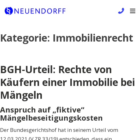
Skip
Kategorie:
Immobilienrecht
to
content
BGH-Urteil: Rechte von
Käufern einer Immobilie bei
Mängeln
Anspruch auf „fiktive“
Mängelbeseitigungskosten
Der Bundesgerichtshof hat in seinem Urteil vom
12.03.2021 (V ZR 33/19) entschieden, dass ein