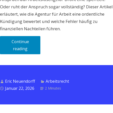
Oder ruht der Anspruch sogar vollständig? Dieser Artikel
erläutert, wie die Agentur für Arbeit eine ordentliche
Kündigung bewertet und welche Fehler häufig zu
finanziellen Nachteilen führen.
Continue
„Ordentliche
reading
Kündigung
und
Arbeitslosengeld
–
Eric Neuendorff
Arbeitsrecht
Sperrzeit,
Januar 22, 2026
2 Minutes
Ruhen
und
typische
Fehler“