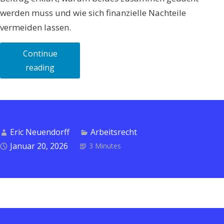
werden muss und wie sich finanzielle Nachteile
vermeiden lassen.
Continue
„Kündigungsschutzklage
reading
und
Arbeitslosengeld
–
Wie
Eric Neuendorff
Arbeitsrecht
Arbeitsrecht
Januar 20, 2026
3 Minutes
und
Sozialrecht
zusammenspielen“