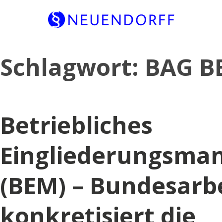
Skip
Schlagwort:
BAG BE
to
content
Betriebliches
Eingliederungsma
(BEM) – Bundesarbe
konkretisiert die