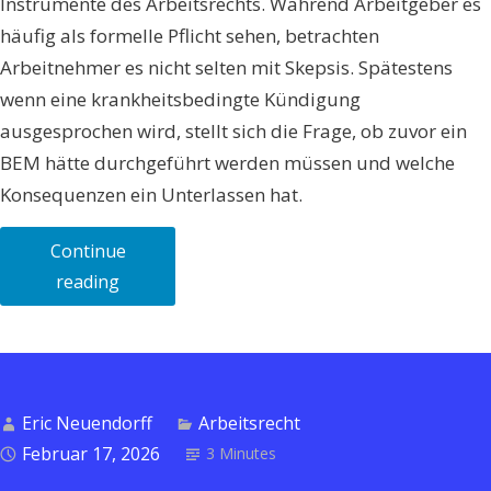
Instrumente des Arbeitsrechts. Während Arbeitgeber es
häufig als formelle Pflicht sehen, betrachten
Arbeitnehmer es nicht selten mit Skepsis. Spätestens
wenn eine krankheitsbedingte Kündigung
ausgesprochen wird, stellt sich die Frage, ob zuvor ein
BEM hätte durchgeführt werden müssen und welche
Konsequenzen ein Unterlassen hat.
Continue
„Betriebliches
reading
Eingliederungsmanagement
(BEM)
–
Pflicht,
Eric Neuendorff
Arbeitsrecht
Mythos
Februar 17, 2026
3 Minutes
oder