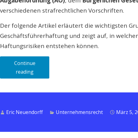
Abgabenordnung (AO)
, dem
Bürgerlichen Gese
verschiedenen strafrechtlichen Vorschriften.
Der folgende Artikel erläutert die wichtigsten G
Geschäftsführerhaftung und zeigt auf, in welchen
Haftungsrisiken entstehen können.
Continue
„Geschäftsführerhaftung
reading
in
der
GmbH:
Wann
Eric Neuendorff
Unternehmensrecht
März 5, 
Geschäftsführer
persönlich
haften“