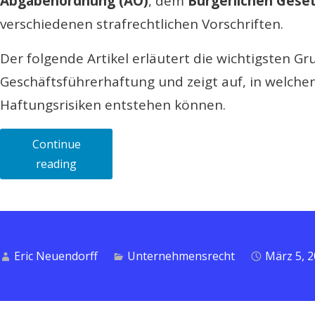
Abgabenordnung (AO)
, dem
Bürgerlichen Gese
verschiedenen strafrechtlichen Vorschriften.
Der folgende Artikel erläutert die wichtigsten G
Geschäftsführerhaftung und zeigt auf, in welchen
Haftungsrisiken entstehen können.
Continue
„Geschäftsführerhaftung
reading
in
der
GmbH:
Wann
Eric Neuendorff
Unternehmensrecht
März 5, 
Geschäftsführer
persönlich
haften“