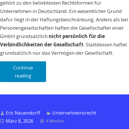
gehört zu den beliebtesten Rechtsformen für
Unternehmen in Deutschland. Ein wesentlicher Grund
dafür liegt in der Haftungsbeschränkung. Anders als bei
Personengesellschaften haften die Gesellschafter einer
GmbH grundsätzlich
nicht persönlich für die
Verbindlichkeiten der Gesellschaft
. Stattdessen haftet
grundsätzlich nur das Vermögen der Gesellschaft.
Continue
„Die
reading
Haftung
der
Gesellschafter
einer
Eric Neuendorff
Unternehmensrecht
GmbH:
März 8, 2026
4 Minutes
Umfang,