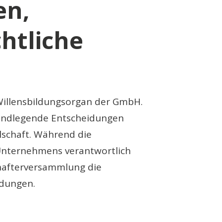
en,
htliche
 Willensbildungsorgan der GmbH.
rundlegende Entscheidungen
lschaft. Während die
 Unternehmens verantwortlich
schafterversammlung die
idungen.