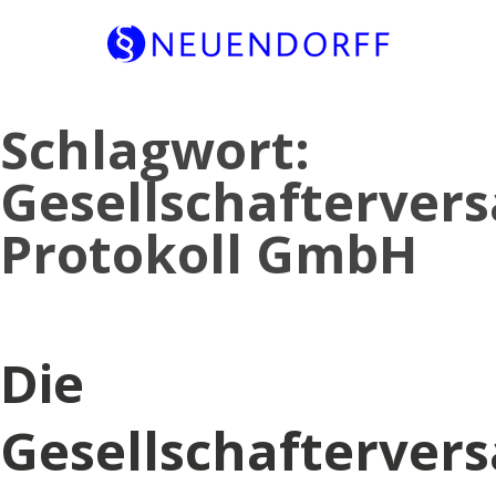
Skip
Schlagwort:
to
content
Gesellschafterve
Protokoll GmbH
Die
Gesellschafterve