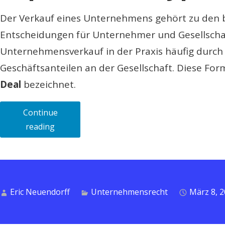
Der Verkauf eines Unternehmens gehört zu den 
Entscheidungen für Unternehmer und Gesellschaf
Unternehmensverkauf in der Praxis häufig durch
Geschäftsanteilen an der Gesellschaft. Diese For
Deal
bezeichnet.
Continue
„Der
reading
Verkauf
einer
GmbH
(Share
Eric Neuendorff
Unternehmensrecht
März 8, 
Deal):
Ablauf,
rechtliche