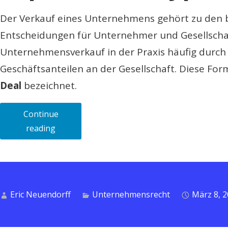
Der Verkauf eines Unternehmens gehört zu den 
Entscheidungen für Unternehmer und Gesellschaf
Unternehmensverkauf in der Praxis häufig durch
Geschäftsanteilen an der Gesellschaft. Diese For
Deal
bezeichnet.
Continue
„Der
reading
Verkauf
einer
GmbH
(Share
Eric Neuendorff
Unternehmensrecht
März 8, 
Deal):
Ablauf,
rechtliche