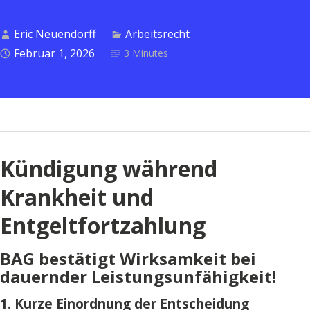
–
Darf
Eric Neuendorff
Arbeitsrecht
der
Februar 1, 2026
3 Minutes
Arbeitgeber
krankheitsbedingt
kündigen?“
Kündigung während
Krankheit und
Entgeltfortzahlung
BAG bestätigt Wirksamkeit bei
dauernder Leistungsunfähigkeit!
1. Kurze Einordnung der Entscheidung