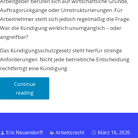
Arbeitgeber berufen sich auf wirtschaftliche Gründe,
Auftragsrückgänge oder Umstrukturierungen. Für
Arbeitnehmer stellt sich jedoch regelmäßig die Frage:
War die Kündigung wirklich unumgänglich – oder
angreifbar?
Das Kündigungsschutzgesetz stellt hierfür strenge
Anforderungen. Nicht jede betriebliche Entscheidung
rechtfertigt eine Kündigung.
Continue
„Betriebsbedingte
reading
Kündigung
–
Voraussetzungen,
Sozialauswahl
Eric Neuendorff
Arbeitsrecht
März 16, 2026
und