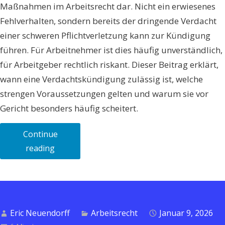
Maßnahmen im Arbeitsrecht dar. Nicht ein erwiesenes
Fehlverhalten, sondern bereits der dringende Verdacht
einer schweren Pflichtverletzung kann zur Kündigung
führen. Für Arbeitnehmer ist dies häufig unverständlich,
für Arbeitgeber rechtlich riskant. Dieser Beitrag erklärt,
wann eine Verdachtskündigung zulässig ist, welche
strengen Voraussetzungen gelten und warum sie vor
Gericht besonders häufig scheitert.
Continue
„Verdachtskündigung
reading
–
Wann
allein
der
Eric Neuendorff
Arbeitsrecht
Januar 9, 2026
Verdacht