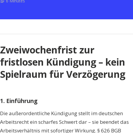
6 Minutes
für
eine
Kündigung
ausreichen
kann“
Zweiwochenfrist zur
fristlosen Kündigung – kein
Spielraum für Verzögerung
1. Einführung
Die außerordentliche Kündigung stellt im deutschen
Arbeitsrecht ein scharfes Schwert dar – sie beendet das
Arbeitsverhältnis mit sofortiger Wirkung. § 626 BGB