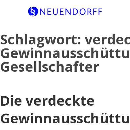
Skip
Schlagwort:
verde
to
content
Gewinnausschüttu
Gesellschafter
Die verdeckte
Gewinnausschüttun