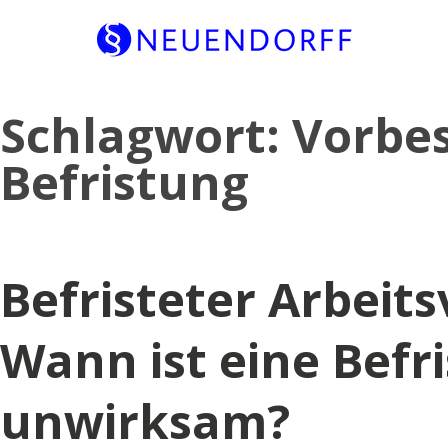
Skip
Schlagwort:
Vorbe
to
content
Befristung
Befristeter Arbeits
Wann ist eine Befr
unwirksam?