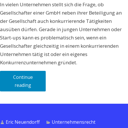
In vielen Unternehmen stellt sich die Frage, ob
Gesellschafter einer GmbH neben ihrer Beteiligung an
der Gesellschaft auch konkurrierende Tätigkeiten
ausüben dürfen. Gerade in jungen Unternehmen oder
Start-ups kann es problematisch sein, wenn ein
Gesellschafter gleichzeitig in einem konkurrierenden
Unternehmen tätig ist oder ein eigenes
Konkurrenzunternehmen gründet.
Continue
„Wettbewerbsverbote
reading
für
Gesellschafter
einer
GmbH:
Eric Neuendorff
Unternehmensrecht
Grenzen,