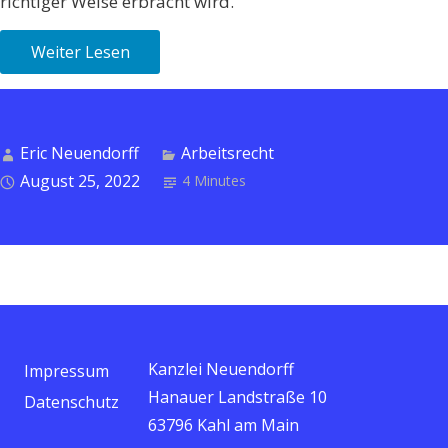
richtiger Weise erbracht wird.
Weiter Lesen
Eric Neuendorff
Arbeitsrecht
August 25, 2022
4 Minutes
Kanzlei Neuendorff
Impressum
Hanauer Landstraße 10
Datenschutz
63796 Kahl am Main