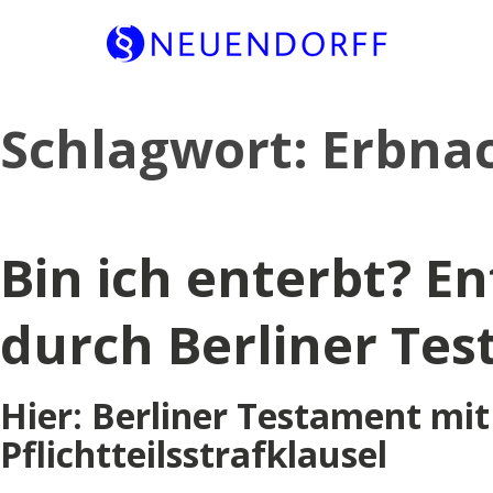
Skip
Schlagwort:
Erbna
to
content
Bin ich enterbt? E
durch Berliner Te
Hier: Berliner Testament mit 
Pflichtteilsstrafklausel