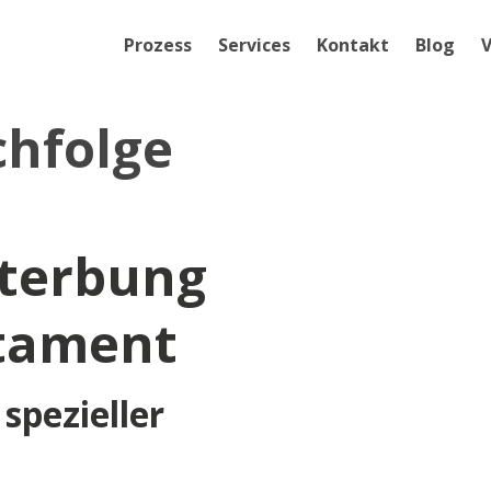
Prozess
Services
Kontakt
Blog
V
chfolge
nterbung
stament
spezieller