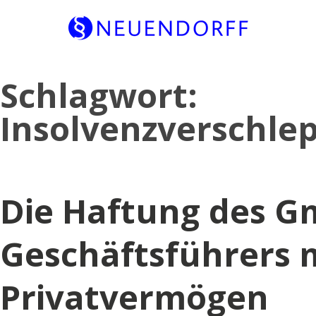
Skip
Schlagwort:
to
content
Insolvenzverschle
Die Haftung des G
Geschäftsführers 
Privatvermögen