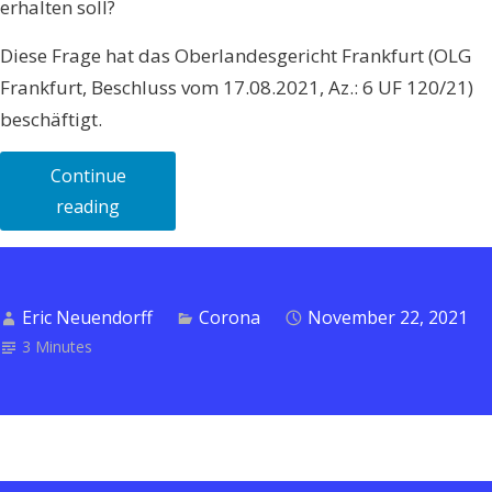
erhalten soll?
Diese Frage hat das Oberlandesgericht Frankfurt (OLG
Frankfurt, Beschluss vom 17.08.2021, Az.: 6 UF 120/21)
beschäftigt.
Continue
„Corona-
reading
Schutzimpfung
bei
Minderjährigen
Eric Neuendorff
Corona
November 22, 2021
–
3 Minutes
wer
entscheidet?“