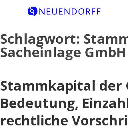
Skip
Schlagwort:
Stamm
to
content
Sacheinlage GmbH
Stammkapital der
Bedeutung, Einzah
rechtliche Vorschr