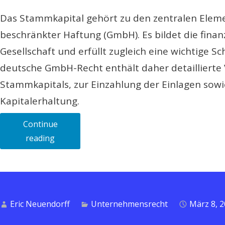
Das Stammkapital gehört zu den zentralen Eleme
beschränkter Haftung (GmbH). Es bildet die finan
Gesellschaft und erfüllt zugleich eine wichtige S
deutsche GmbH-Recht enthält daher detaillierte 
Stammkapitals, zur Einzahlung der Einlagen sow
Kapitalerhaltung.
Continue
„Stammkapital
reading
der
GmbH:
Bedeutung,
Einzahlung
Eric Neuendorff
Unternehmensrecht
März 8, 
und
rechtliche