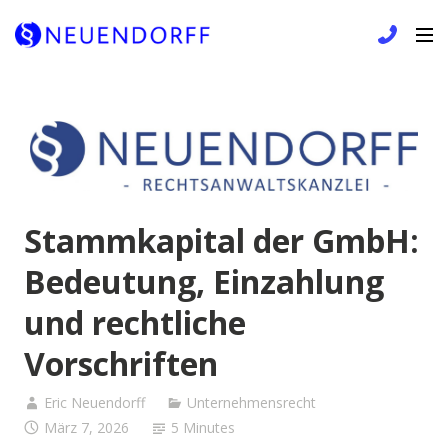
Skip
to
content
Stammkapital der GmbH:
Bedeutung, Einzahlung
und rechtliche
Vorschriften
Eric Neuendorff
Unternehmensrecht
März 7, 2026
5 Minutes