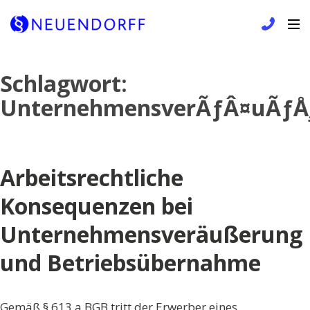
Skip
Schlagwort:
to
UnternehmensverÃƒÂ¤uÃƒÅ
content
Arbeitsrechtliche
Konsequenzen bei
Unternehmensveräußerung
und Betriebsübernahme
Gemäß § 613 a BGB tritt der Erwerber eines