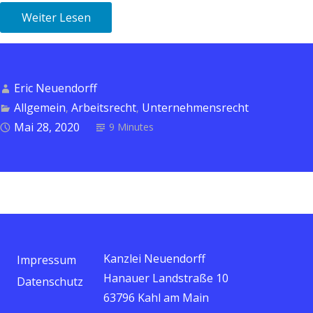
Weiter Lesen
Eric Neuendorff
Allgemein
Arbeitsrecht
Unternehmensrecht
,
,
Mai 28, 2020
9 Minutes
Kanzlei Neuendorff
Impressum
Hanauer Landstraße 10
Datenschutz
63796 Kahl am Main