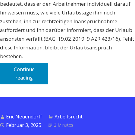
bedeutet, dass er den Arbeitnehmer individuell darauf
hinweisen muss, wie viele Urlaubstage ihm noch
zustehen, ihn zur rechtzeitigen Inanspruchnahme
auffordert und ihn darüber informiert, dass der Urlaub
ansonsten verfällt (BAG, 19.02.2019, 9 AZR 423/16). Fehlt
diese Information, bleibt der Urlaubsanspruch
bestehen.
Continue
„In
reading
diesen
4
Fällen
verfällt
Eric Neuendorff
Arbeitsrecht
der
Februar 3, 2025
2 Minutes
Urlaubsanspruch