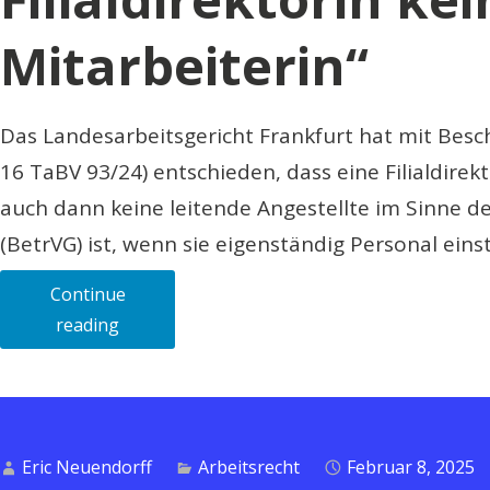
Mitarbeiterin“
Das Landesarbeitsgericht Frankfurt hat mit Besc
16 TaBV 93/24) entschieden, dass eine Filialdirekto
auch dann keine leitende Angestellte im Sinne d
(BetrVG) ist, wenn sie eigenständig Personal eins
Continue
„LAG
reading
Frankfurt
entscheidet:
Filialdirektorin
keine
Eric Neuendorff
Arbeitsrecht
Februar 8, 2025
„leitende