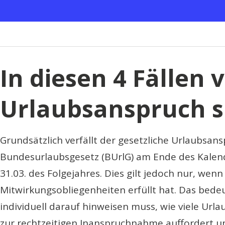
Mitarbeiterin““
In diesen 4 Fällen v
Urlaubsanspruch s
Grundsätzlich verfällt der gesetzliche Urlaubsans
Bundesurlaubsgesetz (BUrlG) am Ende des Kalen
31.03. des Folgejahres. Dies gilt jedoch nur, wen
Mitwirkungsobliegenheiten erfüllt hat. Das bede
individuell darauf hinweisen muss, wie viele Url
zur rechtzeitigen Inanspruchnahme auffordert un