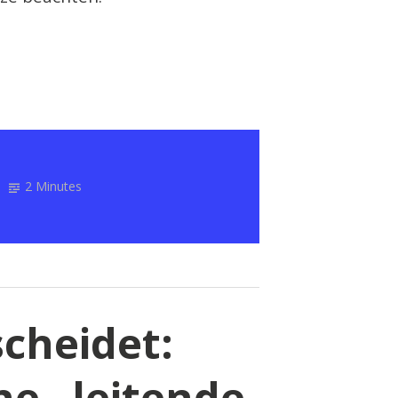
2 Minutes
cheidet:
ine „leitende