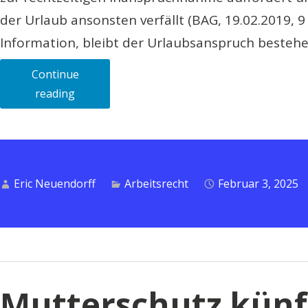
der Urlaub ansonsten verfällt (BAG, 19.02.2019, 9
Information, bleibt der Urlaubsanspruch bestehe
Continue
„In
reading
diesen
4
Fällen
verfällt
Eric Neuendorff
Arbeitsrecht
Februar 3, 2025
der
Urlaubsanspruch
später“
Mutterschutz künf